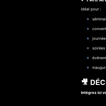
Idéal pour :
séminai
conven
journée
soirées
événeme
inaugur
🎥 DÉ
Intégrez ici 