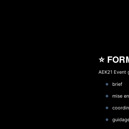
⭐ FOR
AEK21 Event g
brief
mise en
coordin
guidag