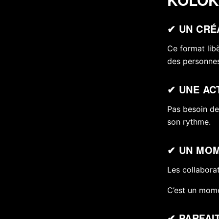
✔ UN CRÉ
Ce format libè
des personnes
✔ UNE ACT
Pas besoin de
son rythme.
✔ UN MO
Les collabora
C’est un mome
✔ PARFAI