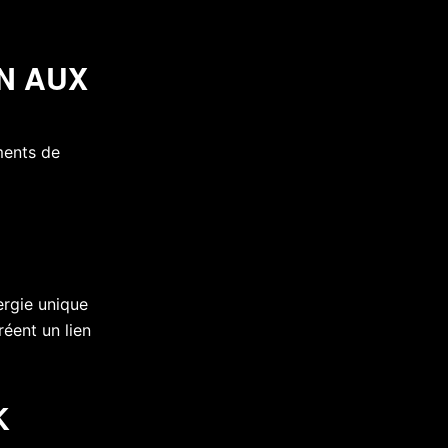
EN AUX
ments de
ergie unique
réent un lien
K