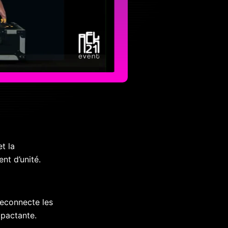
et la
nt d’unité.
reconnecte les
mpactante.