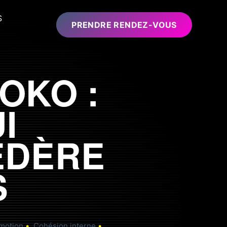
S
PRENDRE RENDEZ-VOUS
OKO :
I
ÉDÈRE
S
motion
Cohésion interne