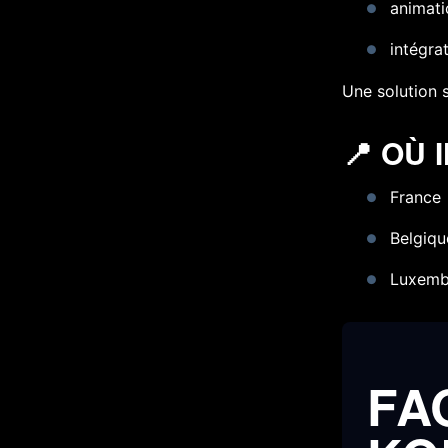
animat
intégra
Une solution s
📍 OÙ
France
Belgiqu
Luxemb
FA