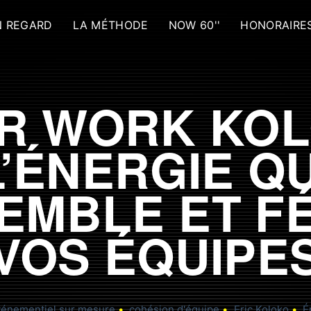
 REGARD
LA MÉTHODE
NOW 60''
HONORAIRE
R WORK KOL
L’ÉNERGIE QU
EMBLE ET F
VOS ÉQUIPE
vénementiel sur mesure
cohésion d'équipe
Eric Koloko
É