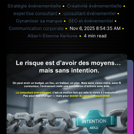
HONORAIRES
Stratégie événementielle
Créativité événementielle
expertise consultant
consultant événementiel
CAS & RÉSONANCES
Dynamiser sa marque
SEO et événementiel
Communication corporate
Nov 6, 2025 8:54:35 AM
Albert-Etienne Kerkove
4 min read
PRENDRE RENDEZ-VOUS