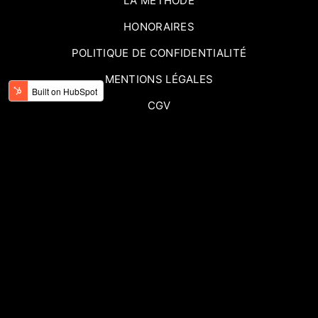
LA MÉTHODE
HONORAIRES
POLITIQUE DE CONFIDENTIALITÉ
MENTIONS LÉGALES
CGV
ME CONTACTER
©Astreos. La marque AEK21 event est la propriété exclusive
de la société Astreos SRL. All rights reserved.
Mentions
Légales
|
CGV
|
Privacy Policy
♥
Fait avec amour (et quelques cafés) par
Astreos SRL