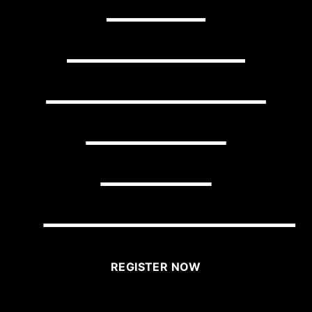
YOUR
BUSINESS
WITH LITTLE
EFFORT
USING
BRIGHTLANE?
REGISTER NOW