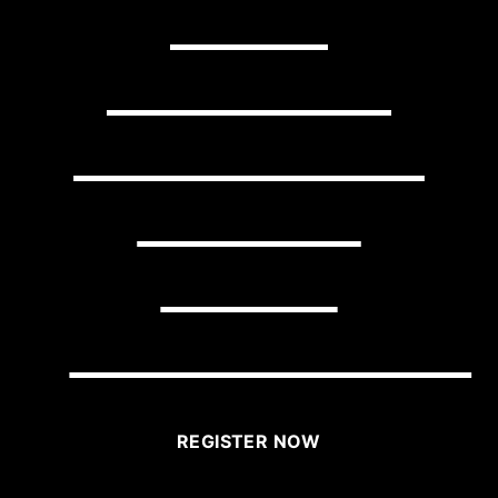
YOUR
BUSINESS
WITH LITTLE
EFFORT
USING
BRIGHTLANE?
REGISTER NOW