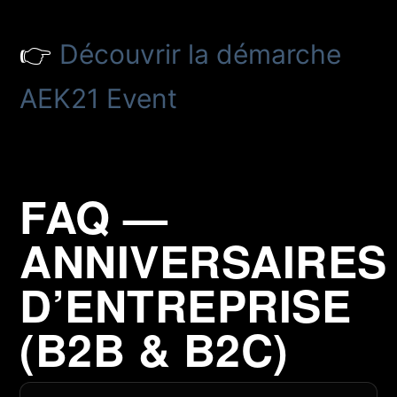
👉
Découvrir la démarche
AEK21 Event
FAQ —
ANNIVERSAIRES
D’ENTREPRISE
(B2B & B2C)