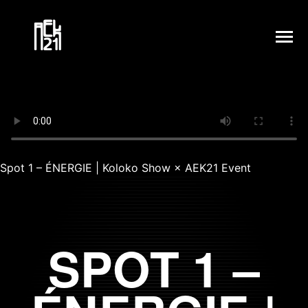
SKIP
TO
CONTENT
Toggle
Menu
ACCUEIL
CE QUE JE FAIS
Spot 1 – ÉNERGIE | Koloko Show × AEK21 Event
MON REGARD
LA MÉTHODE
SPOT 1 –
NOW 60''