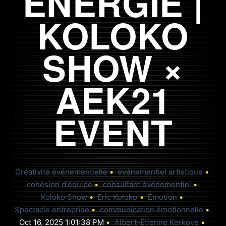
ÉNERGIE |
HONORAIRES
KOLOKO
CAS & RÉSONANCES
SHOW ×
AEK21
PRENDRE RENDEZ-VOUS
EVENT
Créativité événementielle
événementiel artistique
cohésion d'équipe
consultant événementiel
Koloko Show
Eric Koloko
Émotion
Spectacle entreprise
communication émotionnelle
Oct 16, 2025 1:01:38 PM
Albert-Etienne Kerkove