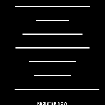
TRANSFORM
YOUR
BUSINESS
WITH LITTLE
EFFORT
USING
BRIGHTLANE?
REGISTER NOW