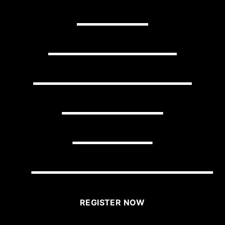
YOUR
BUSINESS
WITH LITTLE
EFFORT
USING
BRIGHTLANE?
REGISTER NOW