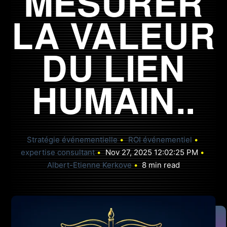
MESURER
HONORAIRES
LA VALEUR
CAS & RÉSONANCES
DU LIEN
HUMAIN..
PRENDRE RENDEZ-VOUS
Stratégie événementielle
ROI événementiel
expertise consultant
Nov 27, 2025 12:02:25 PM
Albert-Etienne Kerkove
8 min read